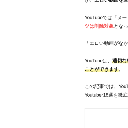
が、
エロい動画を
YouTubeでは
ツは削除対象
とな
「エロい動画がな
YouTubeは、
適切な
ことができます
。
この記事では、Yo
Youtuber18選を