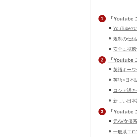
「Youtu
YouTub
規制の仕組
安全に視聴
「Youtu
英語キーワ
英語×日本
ロシア語キ
新しい日本
「Youtub
元AV女優系エ
一般系エロYo