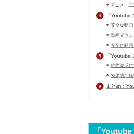
アニメ・二次
「Youtu
安全な動画
動画ダウン
安全に動画
「Youtu
規約違反に
効果的な検
まとめ：Yo
「Yout