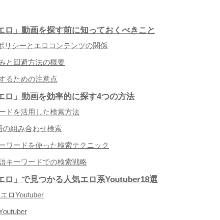
be エロ」動画を探す前に知っておくべきこと
eのポリシーとエロコンテンツの関係
みと回避方法の概要
するための注意点
be エロ」動画を効率的に探す4つの方法
ードを活用した検索方法
語の組み合わせ検索
ーワードを使った検索テクニック
語キーワードでの検索戦略
e エロ」で見つかる人気エロ系Youtuber18選
ロYoutuber
utuber