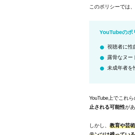
このポリシーでは
YouTubeの
視聴者に性
露骨なヌー
未成年者を
YouTube上でこ
止される可能性
が
しかし、
教育や芸
テンツは残ってい